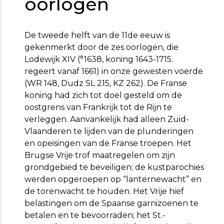
oorlogen
De tweede helft van de 11de eeuw is
gekenmerkt door de zes oorlogen, die
Lodewijk XIV (°1638, koning 1643-1715.
regeert vanaf 1661) in onze gewesten voerde
(WR 148, Dudz SL 215, KZ 262). De Franse
koning had zich tot doel gesteld om de
oostgrens van Frankrijk tot de Rijn te
verleggen. Aanvankelijk had alleen Zuid-
Vlaanderen te lijden van de plunderingen
en opeisingen van de Franse troepen. Het
Brugse Vrije trof maatregelen om zijn
grondgebied te beveiligen; de kustparochies
werden opgeroepen op “lanternewacht” en
de torenwacht te houden. Het Vrije hief
belastingen om de Spaanse garnizoenen te
betalen en te bevoorraden; het St.-