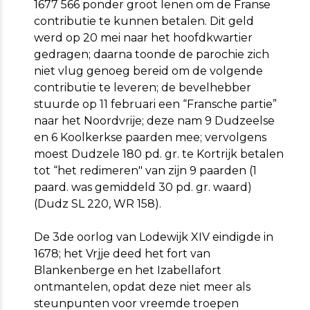
1677 566 ponder groot lenen om de Franse
contributie te kunnen betalen. Dit geld
werd op 20 mei naar het hoofdkwartier
gedragen; daarna toonde de parochie zich
niet vlug genoeg bereid om de volgende
contributie te leveren; de bevelhebber
stuurde op 11 februari een “Fransche partie”
naar het Noordvrije; deze nam 9 Dudzeelse
en 6 Koolkerkse paarden mee; vervolgens
moest Dudzele 180 pd. gr. te Kortrijk betalen
tot “het redimeren" van zijn 9 paarden (1
paard. was gemiddeld 30 pd. gr. waard)
(Dudz SL 220, WR 158).
De 3de oorlog van Lodewijk XIV eindigde in
1678; het Vrjje deed het fort van
Blankenberge en het Izabellafort
ontmantelen, opdat deze niet meer als
steunpunten voor vreemde troepen