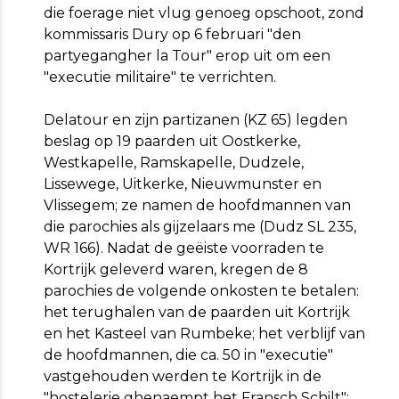
die foerage niet vlug genoeg opschoot, zond
kommissaris Dury op 6 februari "den
partyegangher la Tour" erop uit om een
"executie militaire" te verrichten.
Delatour en zijn partizanen (KZ 65) legden
beslag op 19 paarden uit Oostkerke,
Westkapelle, Ramskapelle, Dudzele,
Lissewege, Uitkerke, Nieuwmunster en
Vlissegem; ze namen de hoofdmannen van
die parochies als gijzelaars me (Dudz SL 235,
WR 166). Nadat de geëiste voorraden te
Kortrijk geleverd waren, kregen de 8
parochies de volgende onkosten te betalen:
het terughalen van de paarden uit Kortrijk
en het Kasteel van Rumbeke; het verblijf van
de hoofdmannen, die ca. 50 in "executie"
vastgehouden werden te Kortrijk in de
"hostelerie ghenaempt het Fransch Schilt";