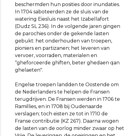
beschermden hun posities door inundaties.
In 1704 saboteerden ze de sluis van de
watering Eiesluis naast het Izabellafort
(Dudz SL 236). In de volgende jaren gingen
de parochies onder de gekende lasten
gebukt: het onderhouden van troepen,
pioniers en partizanen; het leveren van
vervoer, voorraden, materialen en
“gheforceerde ghiften, beter ghedaen qan
ghelaeten".
Engelse troepen landden te Oostende om
de Nederlanders te helpen de Fransen
terugdrijven. De Fransen werden in 1706 te
Ramillies, en in 1708 bij Oudenaarde
verslagen; toch eisten ze tot in 1710 de
Franse contributie (KZ 267). Daarna wogen
de lasten van de oorlog minder zwaar op het
Vrije. De leveringen, de opeisingen en het