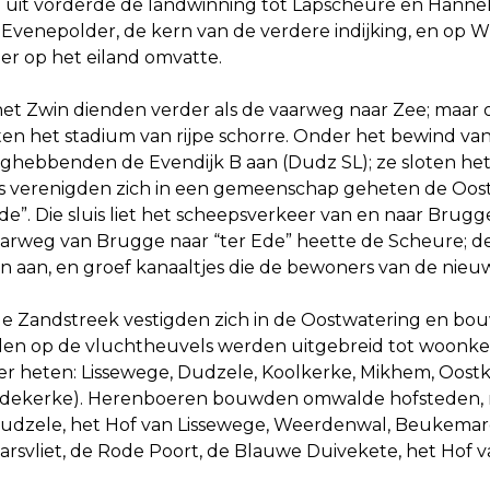
uit vorderde de landwinning tot Lapscheure en Hann
Evenepolder, de kern van de verdere indijking, en op 
er op het eiland omvatte.
het Zwin dienden verder als de vaarweg naar Zee; maar 
ten het stadium van rijpe schorre. Onder het bewind va
ghebbenden de Evendijk B aan (Dudz SL); ze sloten het
s verenigden zich in een gemeenschap geheten de Oost
Ede”. Die sluis liet het scheepsverkeer van en naar Brug
aarweg van Brugge naar “ter Ede” heette de Scheure; d
 aan, en groef kanaaltjes die de bewoners van de nie
de Zandstreek vestigden zich in de Oostwatering en bo
len op de vluchtheuvels werden uitgebreid tot woonk
ater heten: Lissewege, Dudzele, Koolkerke, Mikhem, Oost
ekerke). Herenboeren bouwden omwalde hofsteden, me
Dudzele, het Hof van Lissewege, Weerdenwal, Beukemare
arsvliet, de Rode Poort, de Blauwe Duivekete, het Hof v