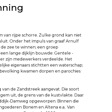
nning
 van rijpe schorre. Zulke grond kan niet
uit. Onder het impuls van graaf Arnulf
 de zee te winnen; een groep
en lange dijklijn bouwde: Gentele -
der zijn medewerkers verdeelde. Het
jke eigenaars stichtten een waterschap;
e bevolking kwamen dorpen en parochies
g van de Zandstreek aangevat. Die soort
degem uit, de grens van de kustvlakte. Daar
anddijk-Damweg opgeworpen. Binnen die
engoederen Bonem en Altena e.a.. Van