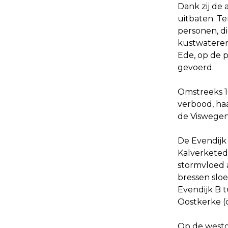
Dank zij de
uitbaten. Te
personen, di
kustwateren.
Ede, op de 
gevoerd.
Omstreeks 10
verbood, haa
de Viswegen 
De Evendijk
Kalverketedi
stormvloed 
bressen slo
Evendijk B 
Oostkerke (
Op de westo