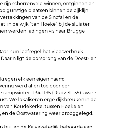
e rijp schorrenveld winnen, ontginnen en
p gunstige plaatsen binnen de dijklijn
 vertakkingen van de Sincfal en de
, in de wijk “ten Hoeke” bij de sluis ter
en werden ladingen vis naar Brugge
Daar hun leefregel het vleesverbruik
 Daarin ligt de oorsprong van de Doest- en
 kregen elk een eigen naam:
ewering werd af en toe door een
 rampwinter 1134-1135 (Dudz SL 35) zware
st. We lokaliseren erge dijkbreuken in de
ten van Koudekerke, tussen Hoeke en
t, en de Oostwatering weer drooggelegd.
rp buiten de Kalveketedijk behoorde aan