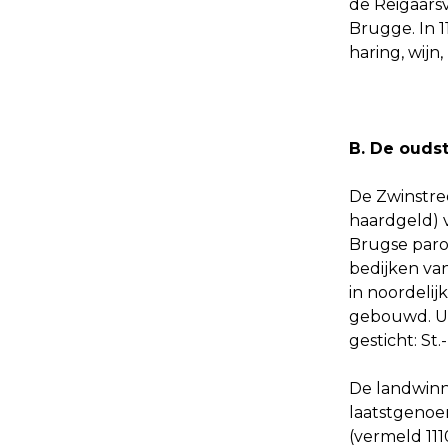
de Reigaars
Brugge. In 
haring, wijn
B. De ouds
De Zwinstree
haardgeld) 
Brugse paro
bedijken va
in noordeli
gebouwd. Uit
gesticht: St
De landwinn
laatstgenoe
(vermeld 11