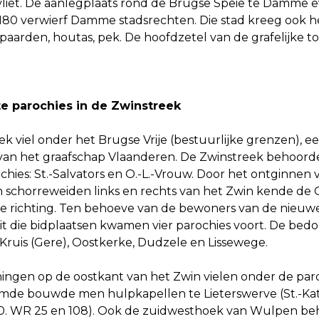
vliet. De aanlegplaats rond de Brugse Speie te Damme 
1180 verwierf Damme stadsrechten. Die stad kreeg ook h
, paarden, houtas, pek. De hoofdzetel van de grafelijke 
te parochies in de Zwinstreek
k viel onder het Brugse Vrije (bestuurlijke grenzen), een
van het graafschap Vlaanderen. De Zwinstreek behoorde
chies: St.-Salvators en O.-L.-Vrouw. Door het ontginne
n schorreweiden links en rechts van het Zwin kende de 
jke richting. Ten behoeve van de bewoners van de nie
 die bidplaatsen kwamen vier parochies voort. De bedoe
.-Kruis (Gere), Oostkerke, Dudzele en Lissewege.
ingen op de oostkant van het Zwin vielen onder de par
mde bouwde men hulpkapellen te Lieterswerve (St.-Kat
10. WR 25 en 108). Ook de zuidwesthoek van Wulpen be