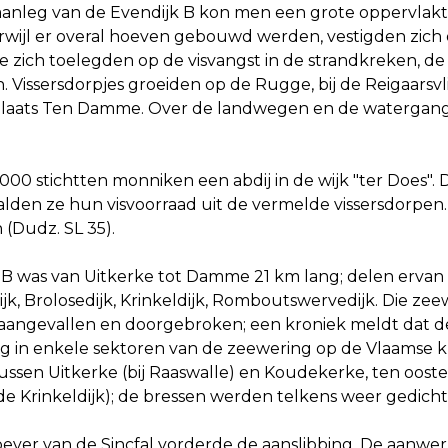
 aanleg van de Evendijk B kon men een grote oppervlakt
rwijl er overal hoeven gebouwd werden, vestigden zich o
e zich toelegden op de visvangst in de strandkreken, de
 Vissersdorpjes groeiden op de Rugge, bij de Reigaarsvliet
plaats Ten Damme. Over de landwegen en de watergang
00 stichtten monniken een abdij in de wijk "ter Does". 
lden ze hun visvoorraad uit de vermelde vissersdorpen.
(Dudz. SL 35).
 B was van Uitkerke tot Damme 21 km lang; delen ervan
jk, Brolosedijk, Krinkeldijk, Romboutswervedijk. Die ze
aangevallen en doorgebroken; een kroniek meldt dat de
eg in enkele sektoren van de zeewering op de Vlaamse ku
tussen Uitkerke (bij Raaswalle) en Koudekerke, ten oos
de Krinkeldijk); de bressen werden telkens weer gedich
ever van de Sincfal vorderde de aanslibbing. De aanwe