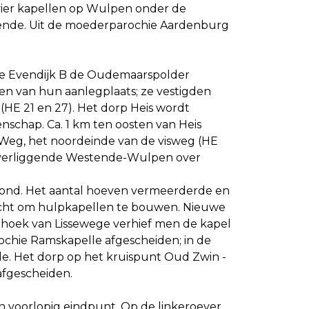
 vier kapellen op Wulpen onder de
ende. Uit de moederparochie Aardenburg
de Evendijk B de Oudemaarspolder
n van hun aanlegplaats; ze vestigden
(HE 21 en 27). Het dorp Heis wordt
nschap. Ca. 1 km ten oosten van Heis
Weg, het noordeinde van de visweg (HE
noverliggende Westende-Wulpen over
rond. Het aantal hoeven vermeerderde en
licht om hulpkapellen te bouwen. Nieuwe
thoek van Lissewege verhief men de kapel
chie Ramskapelle afgescheiden; in de
e. Het dorp op het kruispunt Oud Zwin -
afgescheiden.
n voorlopig eindpunt. Op de linkeroever