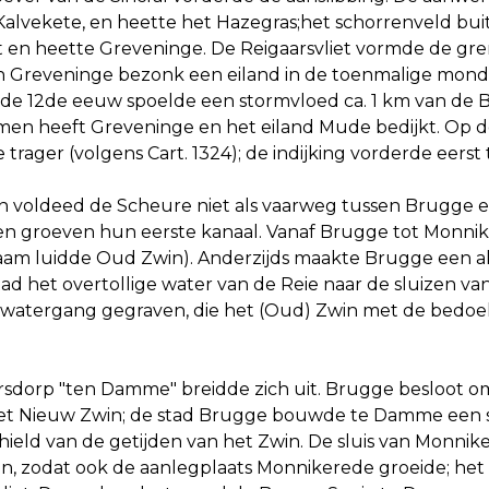
Kalvekete, en heette het Hazegras;het schorrenveld buit
et en heette Greveninge. De Reigaarsvliet vormde de gr
an Greveninge bezonk een eiland in de toenmalige mondi
de 12de eeuw spoelde een stormvloed ca. 1 km van de Br
en heeft Greveninge en het eiland Mude bedijkt. Op de
 trager (volgens Cart. 1324); de indijking vorderde eerst t
 voldeed de Scheure niet als vaarweg tussen Brugge e
n groeven hun eerste kanaal. Vanaf Brugge tot Monnik
naam luidde Oud Zwin). Anderzijds maakte Brugge een ak
tad het overtollige water van de Reie naar de sluizen v
watergang gegraven, die het (Oud) Zwin met de bedoel
rsdorp "ten Damme" breidde zich uit. Brugge besloot 
het Nieuw Zwin; de stad Brugge bouwde te Damme een sa
ield van de getijden van het Zwin. De sluis van Monnik
n, zodat ook de aanlegplaats Monnikerede groeide; het 