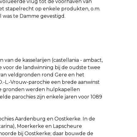
evolueerde vlug tot de voorhaven van
et stapelrecht op enkele produkten, o.m.
tol was te Damme gevestigd.
 van de kasselarijen (castellania - ambact,
 voor de landwinning bij de oudste twee
n van veldgronden rond Gere en het
O.-L.-Vrouw-parochie een brede aanwinst
uwe gronden werden hulpkapellen
lde parochies zijn enkele jaren voor 1089
ochies Aardenburg en Oostkerke. In de
arina), Moerkerke en Lapscheure
hoorde bij Oostkerke; daar bouwde de