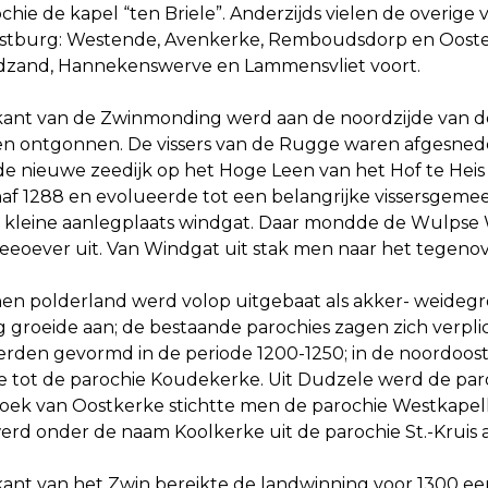
hie de kapel “ten Briele”. Anderzijds vielen de overige
stburg: Westende, Avenkerke, Remboudsdorp en Oost
zand, Hannekenswerve en Lammensvliet voort.
ant van de Zwinmonding werd aan de noordzijde van 
 ontgonnen. De vissers van de Rugge waren afgesnede
de nieuwe zeedijk op het Hoge Leen van het Hof te Heis 
af 1288 en evolueerde tot een belangrijke vissersgemee
 kleine aanlegplaats windgat. Daar mondde de Wulpse 
zeeoever uit. Van Windgat uit stak men naar het tege
n polderland werd volop uitgebaat als akker- weideg
g groeide aan; de bestaande parochies zagen zich verp
erden gevormd in de periode 1200-1250; in de noordoos
 tot de parochie Koudekerke. Uit Dudzele werd de paro
ek van Oostkerke stichtte men de parochie Westkapell
rd onder de naam Koolkerke uit de parochie St.-Kruis 
ant van het Zwin bereikte de landwinning voor 1300 ee