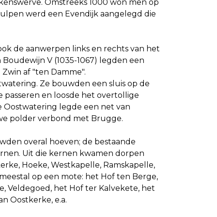
ekenswerve. Omstreeks 1000 won men op
Wulpen werd een Evendijk aangelegd die
ook de aanwerpen links en rechts van het
n Boudewijn V (1035-1067) legden een
 Zwin af "ten Damme".
watering. Ze bouwden een sluis op de
ge passeren en loosde het overtollige
e Oostwatering legde een net van
uwe polder verbond met Brugge.
uwden overal hoeven; de bestaande
ernen. Uit die kernen kwamen dorpen
kerke, Hoeke, Westkapelle, Ramskapelle,
estal op een mote: het Hof ten Berge,
, Veldegoed, het Hof ter Kalvekete, het
an Oostkerke, e.a.