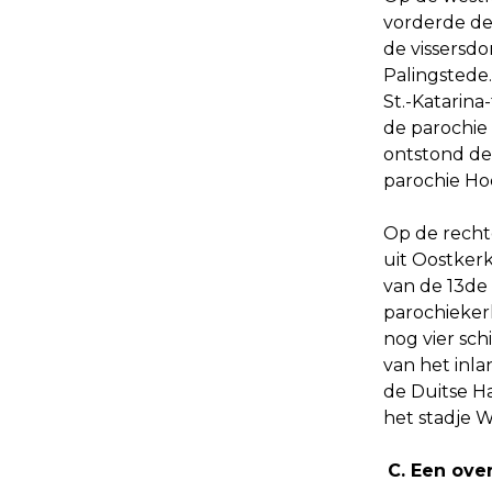
vorderde de
de vissersdo
Palingstede
St.-Katarin
de parochie
ontstond de 
parochie Ho
Op de recht
uit Oostker
van de 13de
parochieker
nog vier sc
van het inla
de Duitse Ha
het stadje 
C. Een ove