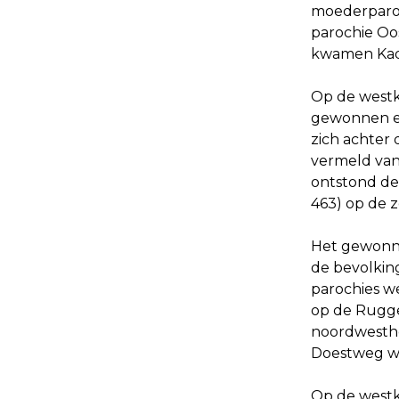
moederparoc
parochie Oo
kwamen Kad
Op de westk
gewonnen en
zich achter 
vermeld van
ontstond de
463) op de 
Het gewonne
de bevolkin
parochies w
op de Rugge
noordwestho
Doestweg we
Op de westk