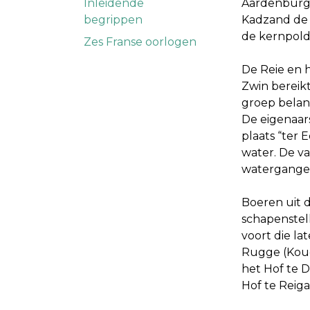
Inleidende
Aardenburg 
begrippen
Kadzand de 
de kernpold
Zes Franse oorlogen
De Reie en 
Zwin bereik
groep belan
De eigenaar
plaats “ter 
water. De v
watergangen
Boeren uit 
schapenstel
voort die l
Rugge (Koud
het Hof te 
Hof te Reiga