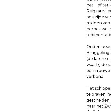
het Hof ter 
Reigaarsvli
oostzijde v
midden van 
herbouwd; m
sedimentatie
Ondertussen
Bruggelinge
(de latere 
waarbij de s
een nieuwe 
verbond.
Het schippe
te graven: 
gescheiden h
naar het Zwi