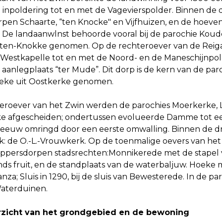
 inpoldering tot en met de Vagevierspolder. Binnen de 
rpen Schaarte, “ten Knocke" en Vijfhuizen, en de hoeve
. De landaanwlnst behoorde vooral bij de parochie Koud
a-ten-Knokke genomen. Op de rechteroever van de Reiga
 Westkapelle tot en met de Noord- en de Maneschijnpol
aanlegplaats “ter Mude”. Dit dorp is de kern van de paro
eke uit Oostkerke genomen.
eroever van het Zwin werden de parochies Moerkerke, L
ke afgescheiden; ondertussen evolueerde Damme tot ee
 eeuw omringd door een eerste omwalling. Binnen de 
k: de O.-L.-Vrouwkerk. Op de toenmalige oevers van het
hippersdorpen stadsrechten:Monnikerede met de stapel 
nds fruit, en de standplaats van de waterbaljuw. Hoeke 
nza; Sluis in 1290, bij de sluis van Bewesterede. In d
Waterduinen.
rzicht van het grondgebied en de bewoning