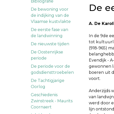
Bibliografie
De ee
De bewoning voor
de indijking van de
Vlaamse kustvlakte
A. De Karol
De eerste fase van
de landwinning
In de 9de ee
tot kultuur
De nieuwste tijden
(918-965) m
De Oostenrijkse
belanghebbe
periode
Evendijk - 
De periode voor de
gewonnen la
godsdiensttroebelen
boeren uit 
voort.
De Tachtigjarige
Oorlog
Anderzijds w
Geschiedenis
van landwjnn
Zwinstreek - Maurits
werd door e
Coornaert
lijn ontsto