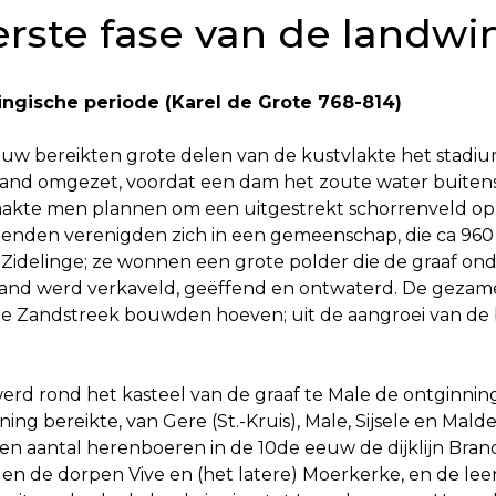
rste fase van de landwi
ingische periode (Karel de Grote 768-814)
uw bereikten grote delen van de kustvlakte het stadium
land omgezet, voordat een dam het zoute water buitensl
aakte men plannen om een uitgestrekt schorrenveld op
nden verenigden zich in een gemeenschap, die ca 960 e
A-Zidelinge; ze wonnen een grote polder die de graaf on
nd werd verkaveld, geëffend en ontwaterd. De gezameli
de Zandstreek bouwden hoeven; uit de aangroei van d
erd rond het kasteel van de graaf te Male de ontginnin
ing bereikte, van Gere (St.-Kruis), Male, Sijsele en Mal
en aantal herenboeren in de 10de eeuw de dijklijn Br
nden de dorpen Vive en (het latere) Moerkerke, en de le