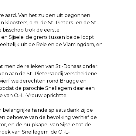
re aard. Van het zuiden uit begonnen
loosters, o.m. de St.-Pieters- en de St.-
 bisschop trok de eerste
n Sijsele; de grens tussen beide loopt
eltelijk uit de Reie en de Vlamingdam, en
ht men de relieken van St.-Donaas onder.
en aan de St.-Pietersabdij verscheidene
rwierf weiderechten rond Brugge en
 zodat de parochie Snellegem daar een
re van O.-L.-Vrouw oprichtte.
 belangrijke handelsplaats dank zij de
n behoeve van de bevolking verhief de
r, en de hulpkapel van Sijsele tot de
hoek van Snellegem; de O.-L-