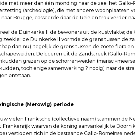
eide met meer dan één monding naar de zee; het Gallo
rzetting (archeologie), die met andere woonplaatsen v
aar Brugge, passeerde daar de Reie en trok verder na
dreef de Duinkerke II de bewoners uit de kustvlakte; 
g zeeklei; de Duinkerke II vormde de grens tussen de z
hap dan nu), tegelijk de grens tussen de zoete flora en
 schapeweiden. De boeren uit de Zandstreek (Gallo-Rome
kudden grazen op de schorrenweiden (marisci=meersen)
 kudden, toch enige samenwerking ? nodig) naar de st
en ontstaan.
vingische (Merowig) periode
euw vielen Frankische (collectieve naam) stammen de Ne
t Frankenrijk waarvan de koning aanvankelijk te Doorni
be) vestigden zich in de bestaande Gallo-Romeinse ne