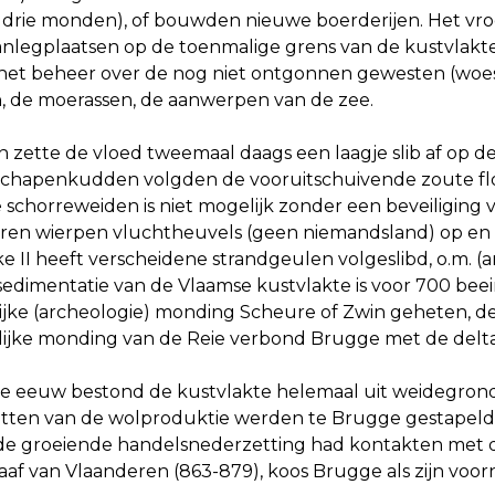
 drie monden), of bouwden nieuwe boerderijen. Het v
anlegplaatsen op de toenmalige grens van de kustvlakte
 het beheer over de nog niet ontgonnen gewesten (woe
, de moerassen, de aanwerpen van de zee.
 zette de vloed tweemaal daags een laagje slib af op de
schapenkudden volgden de vooruitschuivende zoute flor
 schorreweiden is niet mogelijk zonder een beveiliging 
en wierpen vluchtheuvels (geen niemandsland) op en
 II heeft verscheidene strandgeulen volgeslibd, o.m. (
 sedimentatie van de Vlaamse kustvlakte is voor 700 be
ijke (archeologie) monding Scheure of Zwin geheten, de
ijke monding van de Reie verbond Brugge met de delta va
te eeuw bestond de kustvlakte helemaal uit weidegron
tten van de wolproduktie werden te Brugge gestapeld.
de groeiende handelsnederzetting had kontakten met d
raaf van Vlaanderen (863-879), koos Brugge als zijn vo