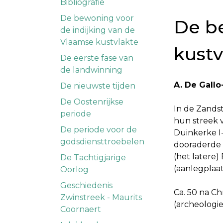
Bibliografie
De bewoning voor
De b
de indijking van de
Vlaamse kustvlakte
kustv
De eerste fase van
de landwinning
A. De Gall
De nieuwste tijden
De Oostenrijkse
In de Zands
periode
hun streek 
De periode voor de
Duinkerke I
godsdiensttroebelen
dooraderde (
(het latere
De Tachtigjarige
(aanlegplaa
Oorlog
Geschiedenis
Ca. 50 na C
Zwinstreek - Maurits
(archeologie
Coornaert