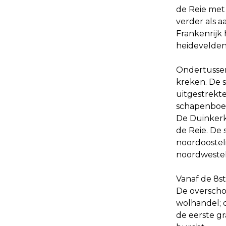
de Reie met
verder als a
Frankenrijk
heidevelden
Ondertussen
kreken. De 
uitgestrekte
schapenboer
De Duinkerke
de Reie. De
noordoostel
noordwestel
Vanaf de 8s
De overscho
wolhandel; 
de eerste g