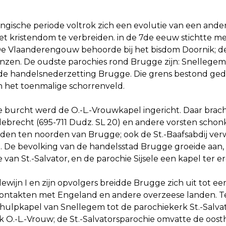
ingische periode voltrok zich een evolutie van een ande
 kristendom te verbreiden. in de 7de eeuw stichtte men k
 De Vlaanderengouw behoorde bij het bisdom Doornik; de
zen. De oudste parochies rond Brugge zijn: Snellegem e
de handelsnederzetting Brugge. Die grens bestond gede
in het toenmalige schorrenveld.
e burcht werd de O.-L.-Vrouwkapel ingericht. Daar brac
debrecht (695-711 Dudz. SL 20) en andere vorsten schonk
den ten noorden van Brugge; ook de St.-Baafsabdij ve
 De bevolking van de handelsstad Brugge groeide aan,
e van St.-Salvator, en de parochie Sijsele een kapel ter e
ijn I en zijn opvolgers breidde Brugge zich uit tot een
ontakten met Engeland en andere overzeese landen. Te
hulpkapel van Snellegem tot de parochiekerk St.-Salvato
k O.-L.-Vrouw; de St.-Salvatorsparochie omvatte de oost