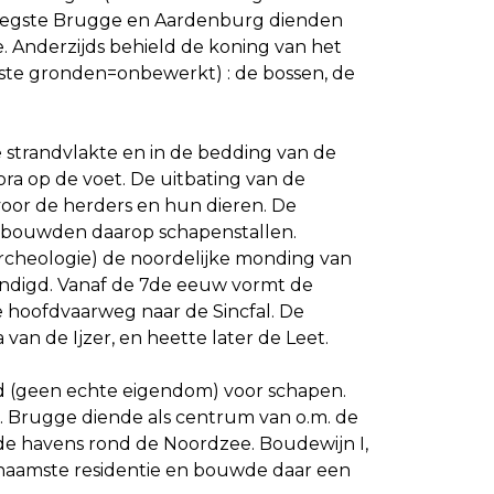
roegste Brugge en Aardenburg dienden
. Anderzijds behield de koning van het
ste gronden=onbewerkt) : de bossen, de
 strandvlakte en in de bedding van de
a op de voet. De uitbating van de
voor de herders en hun dieren. De
 bouwden daarop schapenstallen.
archeologie) de noordelijke monding van
eindigd. Vanaf de 7de eeuw vormt de
 hoofdvaarweg naar de Sincfal. De
n de Ijzer, en heette later de Leet.
d (geen echte eigendom) voor schapen.
 Brugge diende als centrum van o.m. de
e havens rond de Noordzee. Boudewijn I,
ornaamste residentie en bouwde daar een