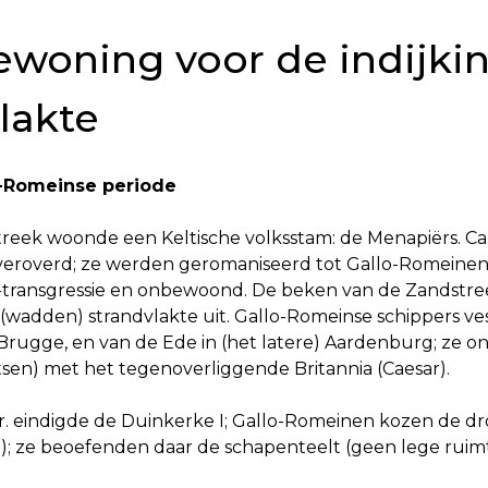
ewoning voor de indijki
lakte
o-Romeinse periode
treek woonde een Keltische volksstam: de Menapiërs. Ca.
veroverd; ze werden geromaniseerd tot Gallo-Romeinen
-transgressie en onbewoond. De beken van de Zandstr
wadden) strandvlakte uit. Gallo-Romeinse schippers ves
) Brugge, en van de Ede in (het latere) Aardenburg; ze 
tsen) met het tegenoverliggende Britannia (Caesar).
hr. eindigde de Duinkerke I; Gallo-Romeinen kozen de d
); ze beoefenden daar de schapenteelt (geen lege ruimt