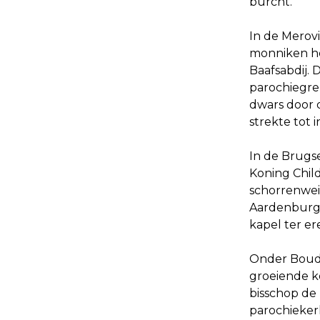
burcht.
In de Merov
monniken het
Baafsabdij.
parochiegren
dwars door 
strekte tot 
In de Brugs
Koning Chil
schorrenwei
Aardenburg.
kapel ter er
Onder Boudew
groeiende k
bisschop de 
parochieker