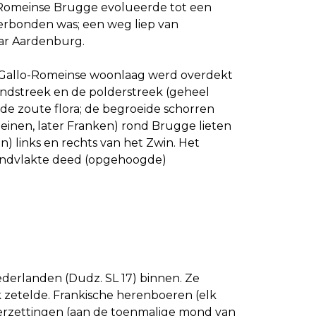
-Romeinse Brugge evolueerde tot een
erbonden was; een weg liep van
ar Aardenburg.
de Gallo-Romeinse woonlaag werd overdekt
andstreek en de polderstreek (geheel
 de zoute flora; de begroeide schorren
inen, later Franken) rond Brugge lieten
 links en rechts van het Zwin. Het
randvlakte deed (opgehoogde)
derlanden (Dudz. SL 17) binnen. Ze
k zetelde. Frankische herenboeren (elk
derzettingen (aan de toenmalige mond van