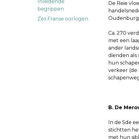
Inleidende
De Reie vlo
begrippen
handelsnede
Oudenburg n
Zes Franse oorlogen
Ca. 270 ver
met een laa
ander landsc
dienden als
hun schapen
verkeer (de
schapenweg
B. De Mero
In de 5de e
stichtten he
met hun sib