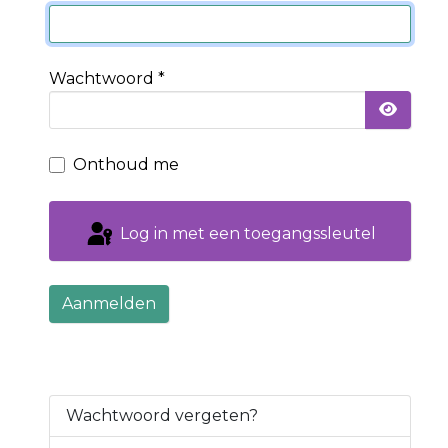
Wachtwoord
*
Toon 
Onthoud me
Log in met een toegangssleutel
Aanmelden
Wachtwoord vergeten?