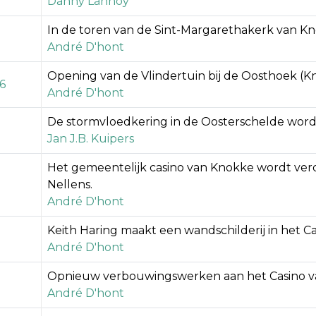
Danny Lannoy
In de toren van de Sint-Margarethakerk van K
André D'hont
Opening van de Vlindertuin bij de Oosthoek (K
86
André D'hont
De stormvloedkering in de Oosterschelde word
Jan J.B. Kuipers
Het gemeentelijk casino van Knokke wordt verd
Nellens.
André D'hont
Keith Haring maakt een wandschilderij in het C
André D'hont
Opnieuw verbouwingswerken aan het Casino v
André D'hont