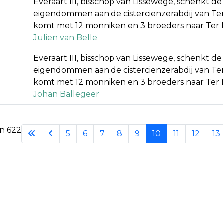
Everaart III, bisschop van Lissewege, schenkt de 
eigendommen aan de cistercienzerabdij van Ter
komt met 12 monniken en 3 broeders naar Ter 
Julien van Belle
Everaart III, bisschop van Lissewege, schenkt de 
eigendommen aan de cistercienzerabdij van Ter
komt met 12 monniken en 3 broeders naar Ter 
Johan Ballegeer
an 622
5
6
7
8
9
10
11
12
13