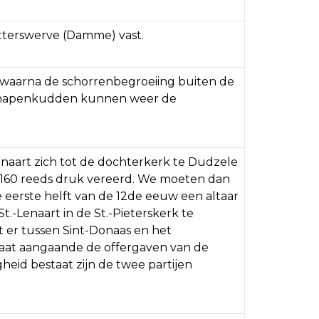
Letterswerve (Damme) vast.
, waarna de schorrenbegroeiing buiten de
. Schapenkudden kunnen weer de
Lenaart zich tot de dochterkerk te Dudzele
. 1160 reeds druk vereerd. We moeten dan
e eerste helft van de 12de eeuw een altaar
t.-Lenaart in de St.-Pieterskerk te
t er tussen Sint-Donaas en het
aat aangaande de offergaven van de
heid bestaat zijn de twee partijen